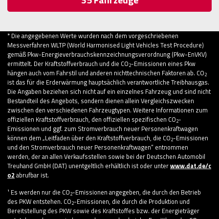
* Die angegebenen Werte wurden nach dem vorgeschriebenen
Messverfahren WLTP (World Harmonised Light Vehicles Test Procedure)
gemäß Pkw-Energieverbrauchskennzeichnungsverordnung (Pkw-EnVKV)
ermittelt. Der Kraftstoffverbrauch und die CO
-Emissionen eines Pkw
2
hängen auch vom Fahrstil und anderen nichttechnischen Faktoren ab. CO
2
ist das für die Erderwärmung hauptsächlich verantwortliche Treibhausgas.
Die Angaben beziehen sich nicht auf ein einzelnes Fahrzeug und sind nicht
Bestandteil des Angebots, sondern dienen allein Vergleichszwecken
zwischen den verschiedenen Fahrzeugtypen. Weitere Informationen zum
offiziellen Kraftstoffverbrauch, den offiziellen spezifischen CO
-
2
Emissionen und ggf. zum Stromverbrauch neuer Personenkraftwagen
können dem „Leitfaden über den Kraftstoffverbrauch, die CO
-Emissionen
2
und den Stromverbrauch neuer Personenkraftwagen“ entnommen
werden, der an allen Verkaufsstellen sowie bei der Deutschen Automobil
Treuhand GmbH (DAT) unentgeltlich erhältlich ist oder unter
www.dat.de/c
o2
abrufbar ist.
¹ Es werden nur die CO
-Emissionen angegeben, die durch den Betrieb
2
des PKW entstehen. CO
-Emissionen, die durch die Produktion und
2
Bereitstellung des PKW sowie des Kraftstoffes bzw. der Energieträger