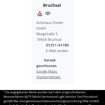
Bruchsal
Autohaus Drexler
GmbH
Murgstraße 5
76646 Bruchsal
07251-91780
E-Mail senden
Gerade
geschlossen
Google Maps
Standortdetails
* Die angegebenen Werte wurden nach dem vorgeschriebenen
Messverfahren WLTP (World Harmonised Light Vehicles Test Procedure)
gemäß Pkw-Energieverbrauchskennzeichnungsverordnung (Pkw-EnVKV)