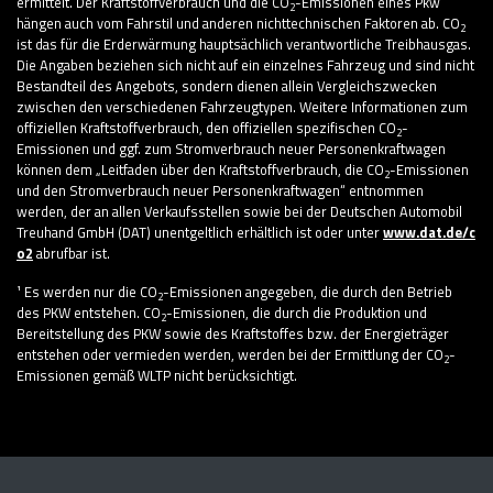
ermittelt. Der Kraftstoffverbrauch und die CO
-Emissionen eines Pkw
2
hängen auch vom Fahrstil und anderen nichttechnischen Faktoren ab. CO
2
ist das für die Erderwärmung hauptsächlich verantwortliche Treibhausgas.
Die Angaben beziehen sich nicht auf ein einzelnes Fahrzeug und sind nicht
Bestandteil des Angebots, sondern dienen allein Vergleichszwecken
zwischen den verschiedenen Fahrzeugtypen. Weitere Informationen zum
offiziellen Kraftstoffverbrauch, den offiziellen spezifischen CO
-
2
Emissionen und ggf. zum Stromverbrauch neuer Personenkraftwagen
können dem „Leitfaden über den Kraftstoffverbrauch, die CO
-Emissionen
2
und den Stromverbrauch neuer Personenkraftwagen“ entnommen
werden, der an allen Verkaufsstellen sowie bei der Deutschen Automobil
Treuhand GmbH (DAT) unentgeltlich erhältlich ist oder unter
www.dat.de/c
o2
abrufbar ist.
¹ Es werden nur die CO
-Emissionen angegeben, die durch den Betrieb
2
des PKW entstehen. CO
-Emissionen, die durch die Produktion und
2
Bereitstellung des PKW sowie des Kraftstoffes bzw. der Energieträger
entstehen oder vermieden werden, werden bei der Ermittlung der CO
-
2
Emissionen gemäß WLTP nicht berücksichtigt.