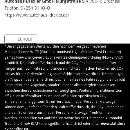
Autohaus Drexler GmbH
Murgstraße 5
• 76646 Bruchsal
Telefon: 07251 9178-0
https://www.autohaus-drexler.de/
ZURÜCK
* Die angegebenen Werte wurden nach dem vorgeschriebenen
Messverfahren WLTP (World Harmonised Light Vehicles Test Procedure)
gemäß Pkw-Energieverbrauchskennzeichnungsverordnung (Pkw-EnVKV)
ermittelt. Der Kraftstoffverbrauch und die CO
-Emissionen eines Pkw
2
hängen auch vom Fahrstil und anderen nichttechnischen Faktoren ab. CO
2
ist das für die Erderwärmung hauptsächlich verantwortliche Treibhausgas.
Die Angaben beziehen sich nicht auf ein einzelnes Fahrzeug und sind nicht
Bestandteil des Angebots, sondern dienen allein Vergleichszwecken
zwischen den verschiedenen Fahrzeugtypen. Weitere Informationen zum
offiziellen Kraftstoffverbrauch, den offiziellen spezifischen CO
-
2
Emissionen und ggf. zum Stromverbrauch neuer Personenkraftwagen
können dem „Leitfaden über den Kraftstoffverbrauch, die CO
-Emissionen
2
und den Stromverbrauch neuer Personenkraftwagen“ entnommen
werden, der an allen Verkaufsstellen sowie bei der Deutschen Automobil
Treuhand GmbH (DAT) unentgeltlich erhältlich ist oder unter
www.dat.de/c
o2
abrufbar ist.